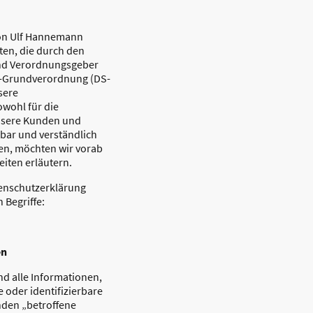
von Ulf Hannemann
iten, die durch den
und Verordnungsgeber
z-Grundverordnung (DS-
sere
owohl für die
unsere Kunden und
sbar und verständlich
ten, möchten wir vorab
eiten erläutern.
tenschutzerklärung
 Begriffe:
en
d alle Informationen,
te oder identifizierbare
nden „betroffene