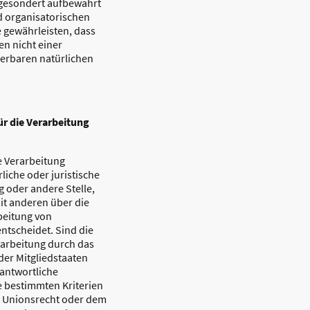
 gesondert aufbewahrt
 organisatorischen
 gewährleisten, dass
n nicht einer
zierbaren natürlichen
ür die Verarbeitung
e Verarbeitung
rliche oder juristische
 oder andere Stelle,
it anderen über die
beitung von
tscheidet. Sind die
rarbeitung durch das
der Mitgliedstaaten
antwortliche
 bestimmten Kriterien
 Unionsrecht oder dem