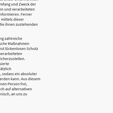
 Umfang und Zweck der
en und verarbeiteten
nformieren. Ferner
mittels dieser
die ihnen zustehenden
ng zahlreiche
rische Maßnahmen
hst lückenlosen Schutz
 verarbeiteten
cherzustellen.
ierte
ätzlich
, sodass ein absoluter
werden kann. Aus diesem
enen Person frei,
h auf alternativen
nisch, an uns zu