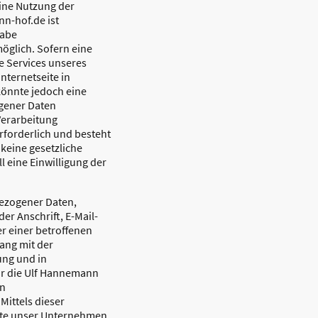
Eine Nutzung der
n-hof.de ist
gabe
glich. Sofern eine
e Services unseres
ternetseite in
önnte jedoch eine
gener Daten
 Verarbeitung
forderlich und besteht
 keine gesetzliche
l eine Einwilligung der
ezogener Daten,
er Anschrift, E-Mail-
 einer betroffenen
lang mit der
ng und in
r die Ulf Hannemann
en
ittels dieser
te unser Unternehmen