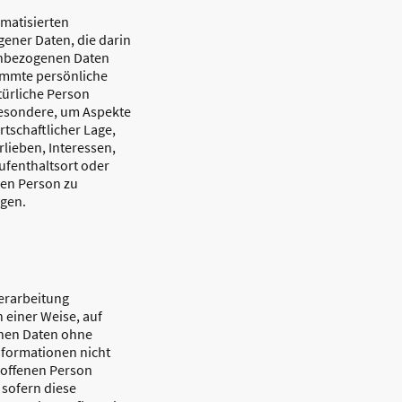
tomatisierten
ener Daten, die darin
enbezogenen Daten
immte persönliche
atürliche Person
besondere, um Aspekte
rtschaftlicher Lage,
lieben, Interessen,
Aufenthaltsort oder
hen Person zu
agen.
erarbeitung
 einer Weise, auf
nen Daten ohne
nformationen nicht
roffenen Person
sofern diese